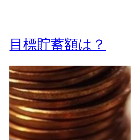
目標貯蓄額は？