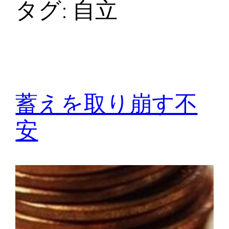
タグ:
自立
蓄えを取り崩す不
安