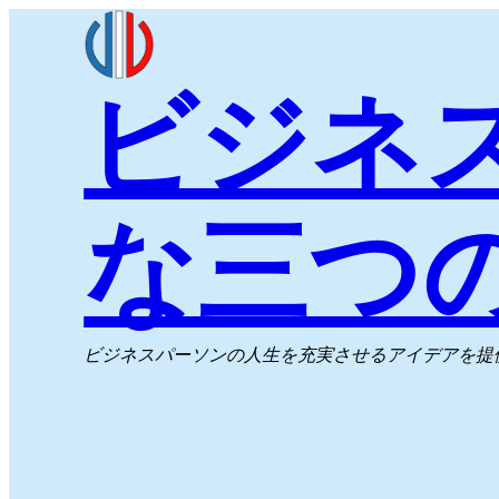
内
容
ビジネ
を
ス
キ
ッ
な三つ
プ
ビジネスパーソンの人生を充実させるアイデアを提