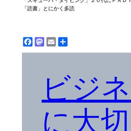
「スキューバ・ダイビング」２０代にＰＡＤ
「読書」とにかく多読
Facebook
Mastodon
Email
共
有
ビジネ
に大切