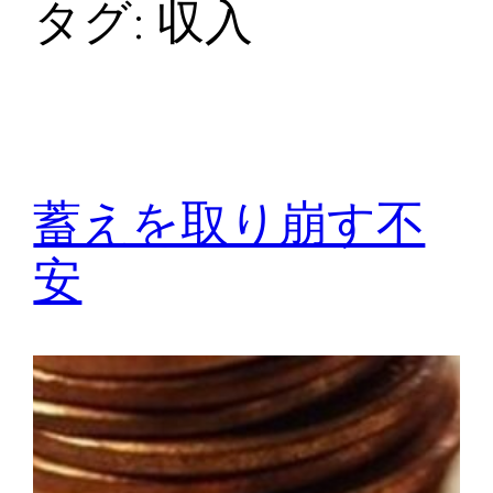
タグ:
収入
蓄えを取り崩す不
安