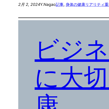
2月 2, 2024
Y.Nagao
記事
, 
身体の健康
リアリティ重
ビジネ
に大切
康