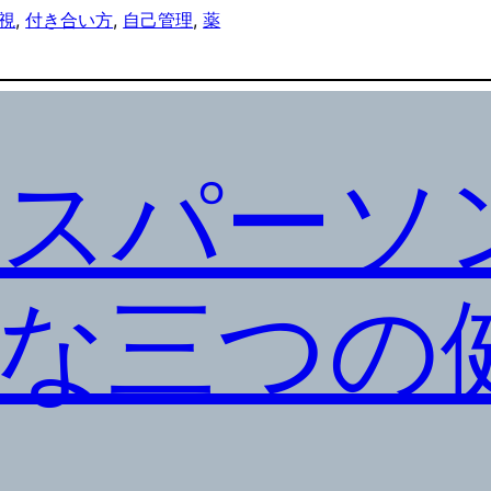
視
, 
付き合い方
, 
自己管理
, 
薬
スパーソ
な三つの