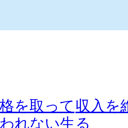
格を取って
収入を
われない生
る