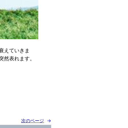
衰えていきま
突然表れます。
次のページ
→