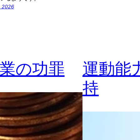
 2026
業の功罪
運動能
持