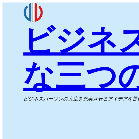
内
容
ビジネ
を
ス
キ
ッ
な三つ
プ
ビジネスパーソンの人生を充実させるアイデアを提