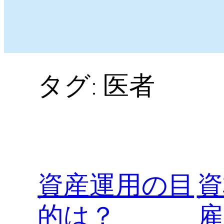
タグ:
医者
資産運用の目
資
的は？
雇