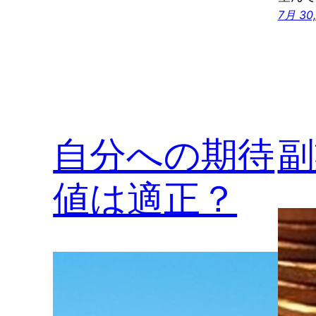
7月 30,
自分への期待
副
値は適正？