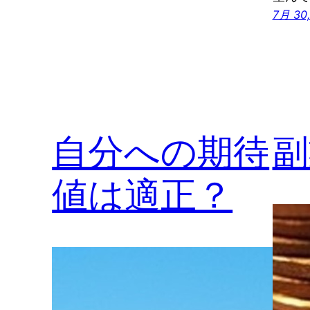
7月 30,
自分への期待
副
値は適正？