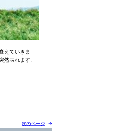
衰えていきま
突然表れます。
次のページ
→