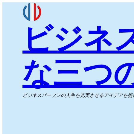
内
容
ビジネ
を
ス
キ
ッ
な三つ
プ
ビジネスパーソンの人生を充実させるアイデアを提