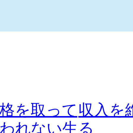
格を取って
収入を
われない生
る