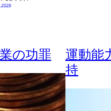
 2026
業の功罪
運動能
持