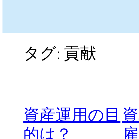
タグ:
貢献
資産運用の目
資
的は？
雇