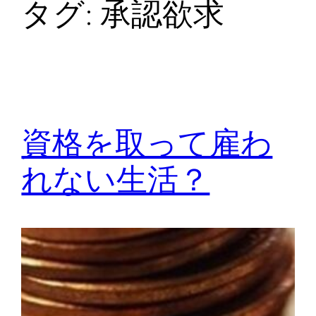
タグ:
承認欲求
資格を取って雇わ
れない生活？