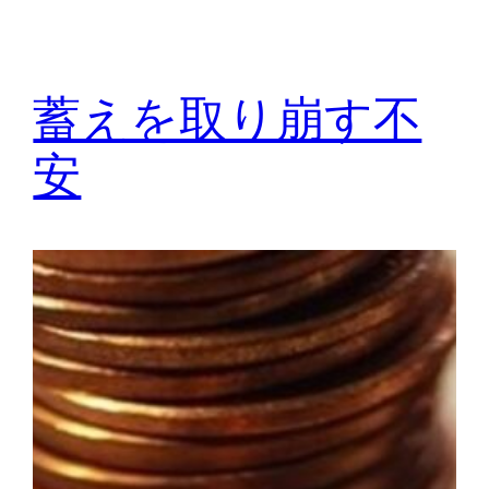
蓄えを取り崩す不
安