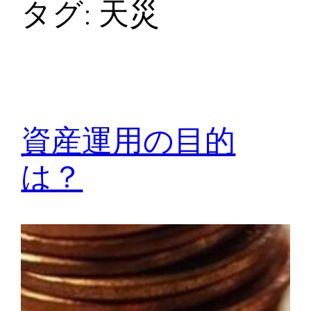
タグ:
天災
資産運用の目的
は？