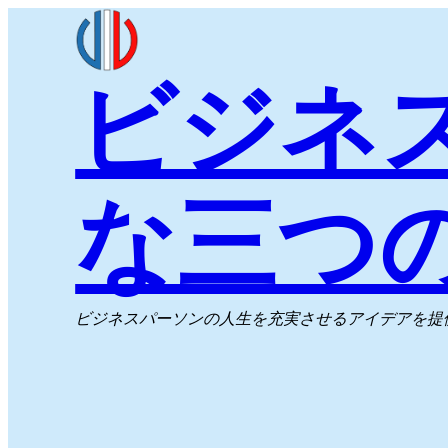
内
容
ビジネ
を
ス
キ
ッ
な三つ
プ
ビジネスパーソンの人生を充実させるアイデアを提