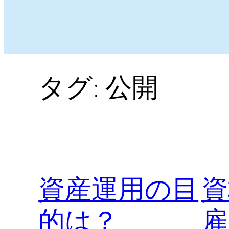
タグ:
公開
資産運用の目
資
的は？
雇