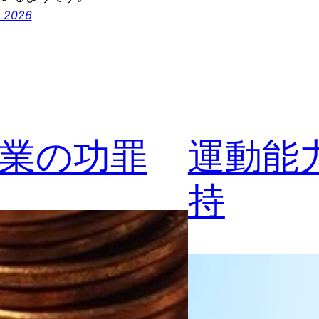
 2026
業の功罪
運動能
持