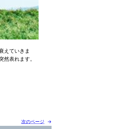
衰えていきま
突然表れます。
次のページ
→