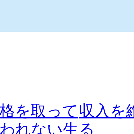
格を取って
収入を
われない生
る