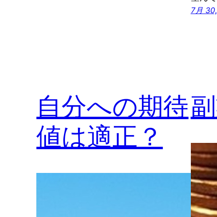
7月 30,
自分への期待
副
値は適正？