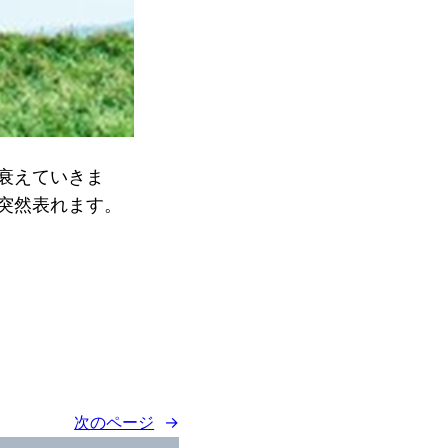
衰えていきま
突然表れます。
次のページ
→