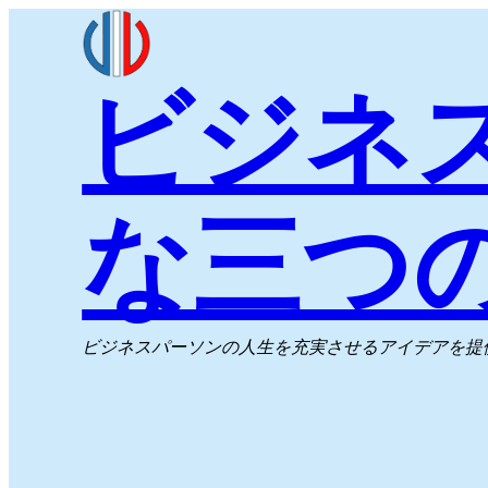
内
容
ビジネ
を
ス
キ
ッ
な三つ
プ
ビジネスパーソンの人生を充実させるアイデアを提