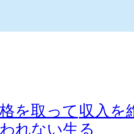
格を取って
収入を
われない生
る