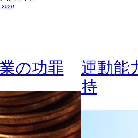
 2026
業の功罪
運動能
持