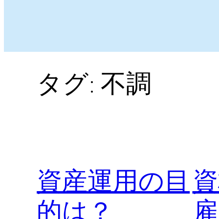
タグ:
不調
資産運用の目
資
的は？
雇