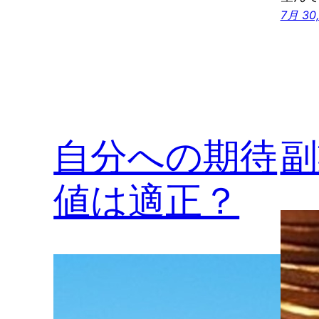
7月 30,
自分への期待
副
値は適正？