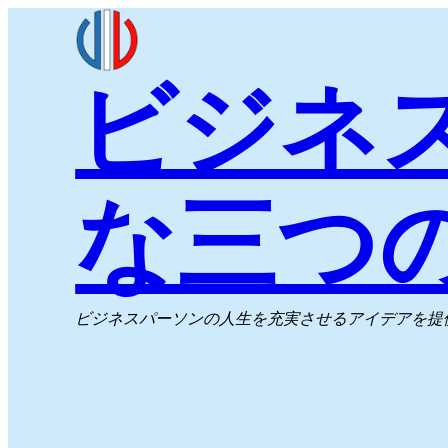
内
容
ビジネ
を
ス
キ
ッ
な三つ
プ
ビジネスパーソンの人生を充実させるアイデアを提