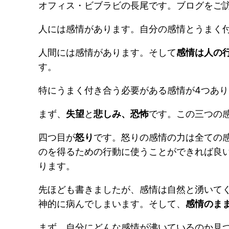
オフィス・ビブラビの長尾です。ブログをご
人には感情があります。自分の感情とうまく
人間には感情があります。そして
感情は人の
す。
特にうまく付き合う必要がある感情が4つあり
まず、
失望
と
悲しみ、恐怖
です。この三つの
四つ目が
怒り
です。怒りの感情の力は全ての
のを得るための行動に使うことができれば良
ります。
先ほども書きましたが、感情は自然と湧いて
神的に病んでしまいます。そして、
感情のま
まず、自分にどんな感情が沸いているのか見