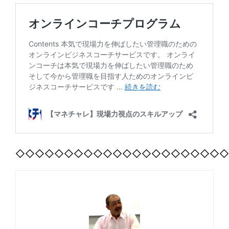
◇◇◇◇◇◇◇◇◇◇◇◇◇◇◇◇◇◇◇◇◇