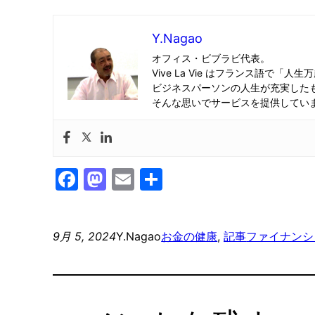
Y.Nagao
オフィス・ビブラビ代表。
Vive La Vie はフランス語で「人生
ビジネスパーソンの人生が充実した
そんな思いでサービスを提供してい
Facebook
Mastodon
Email
共
有
9月 5, 2024
Y.Nagao
お金の健康
, 
記事
ファイナンシ