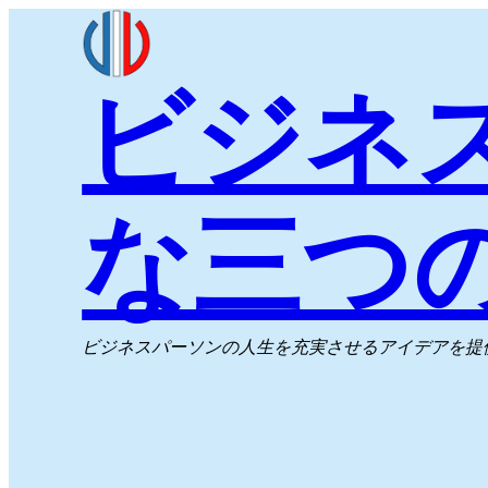
内
容
ビジネ
を
ス
キ
ッ
な三つ
プ
ビジネスパーソンの人生を充実させるアイデアを提