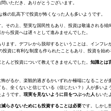
訪問いただき、ありがとうございます。
的な株の乱高下で投資が怖くなった人も多いようです。
す。その上、堅実な国民性もあり、投資は敬遠される傾向
蓄から投資へは遅々として進みませんでした。
あります。デフレから脱却するということは、インフレ
どの投資に有利な制度も作られたこともあり、投資を始
ほとんど投資について教えてきませんでした。
知識とは
に怖がるか、楽観的過ぎるかいずれか極端になることが
ても、全くないと信じている（信じたい？）人が多いよ
たようです。
現実を見ないように目をつぶった人
もいた
は減らさないためにも投資することは必要
です。しかし