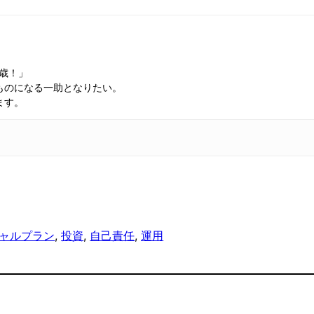
万歳！」
ものになる一助となりたい。
ます。
ャルプラン
, 
投資
, 
自己責任
, 
運用