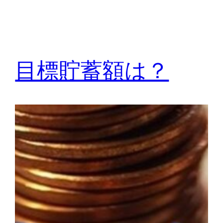
目標貯蓄額は？