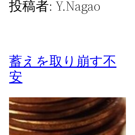
投稿者:
Y.Nagao
蓄えを取り崩す不
安