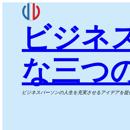
内
容
ビジネ
を
ス
キ
ッ
な三つ
プ
ビジネスパーソンの人生を充実させるアイデアを提