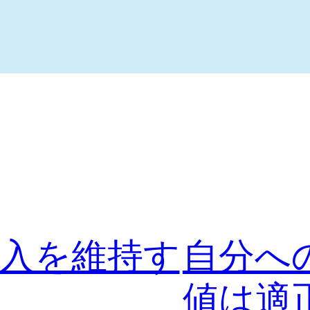
入を維持す
自分へ
値は適