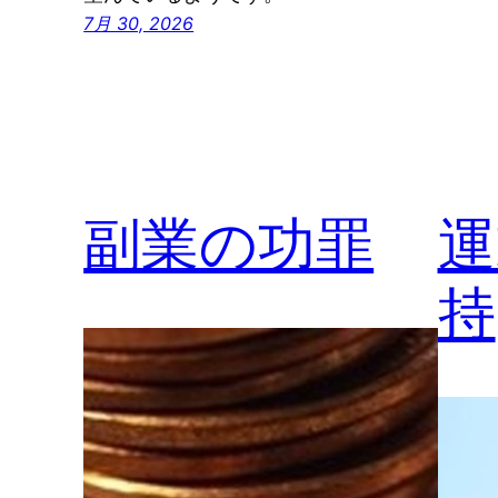
7月 30, 2026
副業の功罪
運
持