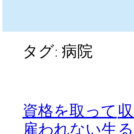
タグ:
病院
資格を取って
収
雇われない生
る