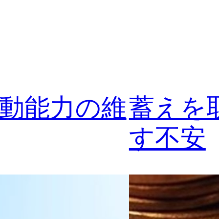
動能力の維
蓄えを
す不安