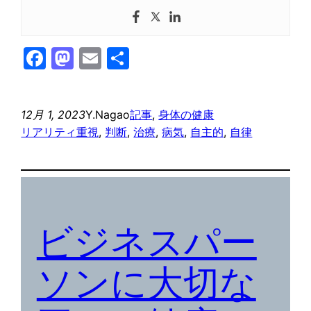
Facebook
Mastodon
Email
共
有
12月 1, 2023
Y.Nagao
記事
, 
身体の健康
リアリティ重視
, 
判断
, 
治療
, 
病気
, 
自主的
, 
自律
ビジネスパー
ソンに大切な