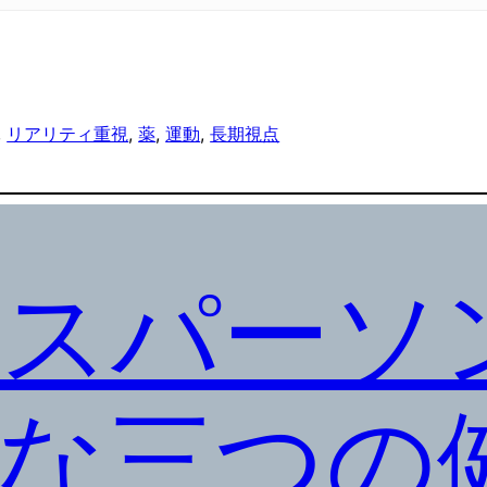
, 
リアリティ重視
, 
薬
, 
運動
, 
長期視点
スパーソ
な三つの