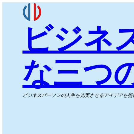
内
容
ビジネ
を
ス
キ
ッ
な三つ
プ
ビジネスパーソンの人生を充実させるアイデアを提