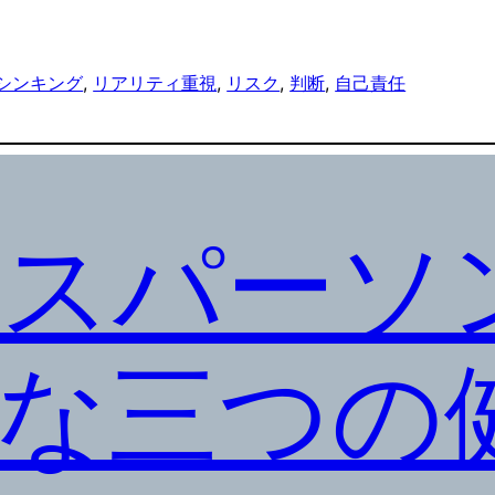
シンキング
, 
リアリティ重視
, 
リスク
, 
判断
, 
自己責任
スパーソ
な三つの