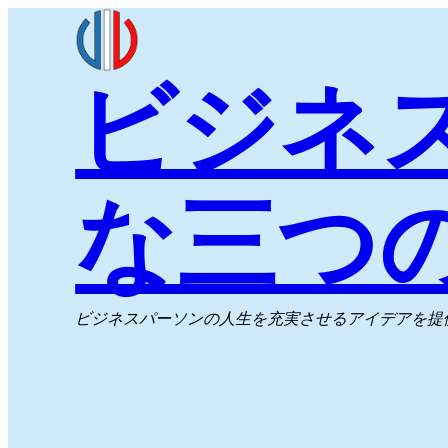
内
容
ビジネ
を
ス
キ
ッ
な三つ
プ
ビジネスパーソンの人生を充実させるアイデアを提