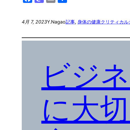
有
4月 7, 2023
Y.Nagao
記事
, 
身体の健康
クリティカル
ビジネ
に大切