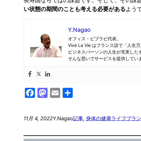
長寿国ならではの課題です。そして、その課
い状態の期間のことも考える必要がある
よう
Y.Nagao
オフィス・ビブラビ代表。
Vive La Vie はフランス語で「人生
ビジネスパーソンの人生が充実した
そんな思いでサービスを提供してい
Facebook
Mastodon
Email
共
有
11月 4, 2022
Y.Nagao
記事
, 
身体の健康
ライフプラ