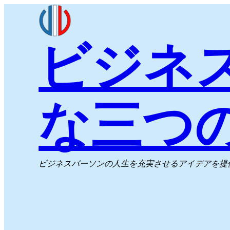
内
容
ビジネ
を
ス
キ
ッ
な三つ
プ
ビジネスパーソンの人生を充実させるアイデアを提