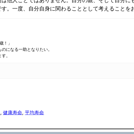
題は他人ごとではありません。自分の親、そして自分に
です。一度、自分自身に関わることとして考えることを
万歳！」
ものになる一助となりたい。
ます。
ン
, 
健康寿命
, 
平均寿命