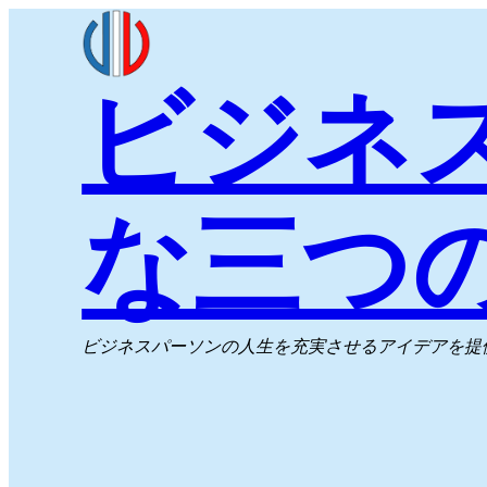
内
容
ビジネ
を
ス
キ
ッ
な三つ
プ
ビジネスパーソンの人生を充実させるアイデアを提