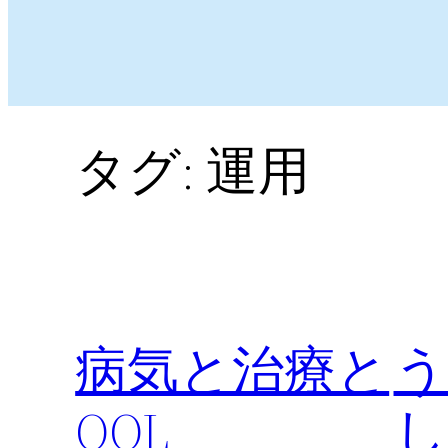
タグ:
運用
病気と治療と
う
QOL
し