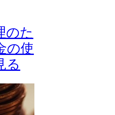
理のた
金の使
見る