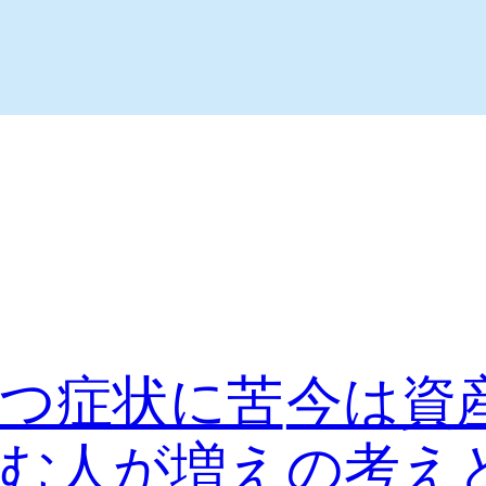
つ症状に苦
今は資
む人が増え
の考え