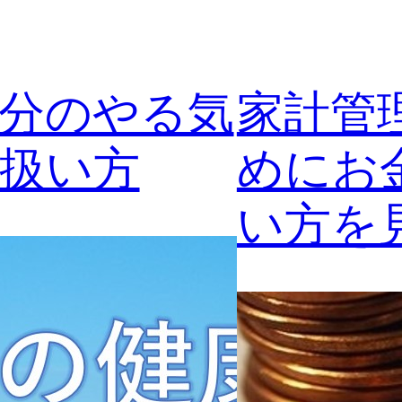
分のやる気
家計管
扱い方
めにお
い方を