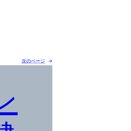
次のページ
→
ン