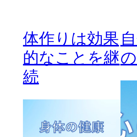
体作りは効果
自
的なことを継
の
続